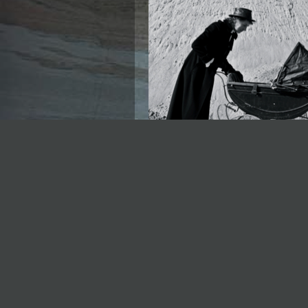
Un conte de fée envoûtant où
une mère absente et élever un
l'étonnante histoire d'un enfan
plus juste qui soit sur terre,
prestigieux, le Docteur A